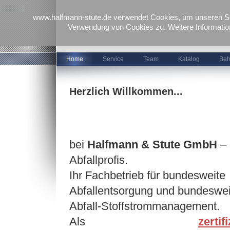
www.halfmann-stute.de verwendet Cookies, um unseren Ser
Verwendung von Cookies zu. Weitere Informatio
Home
Service
Team
Katalog
Beh
Herzlich Willkommen...
bei
Halfmann & Stute GmbH
– 
Abfallprofis.
Ihr Fachbetrieb für bundesweite
Abfallentsorgung und bundeswei
Abfall-Stoffstrommanagement.
Als
zertifi