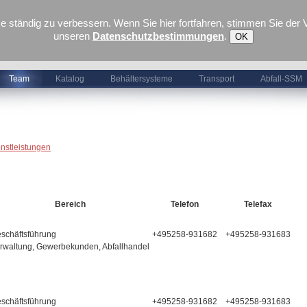
ständig zu verbessern. Wenn Sie hier fortfahren, stimmen Sie der V
unseren
Datenschutzbestimmungen
.
OK
Team
Katalog
Behältersysteme
Transport
Abfall-SSM
nstleistungen
Bereich
Telefon
Telefax
schäftsführung
+495258-931682
+495258-931683
rwaltung, Gewerbekunden, Abfallhandel
schäftsführung
+495258-931682
+495258-931683