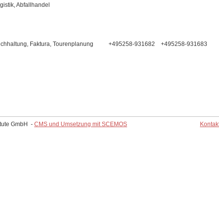
gistik, Abfallhandel
chhaltung, Faktura, Tourenplanung
+495258-931682
+495258-931683
Stute GmbH
-
CMS und Umsetzung mit SCEMOS
Kontak